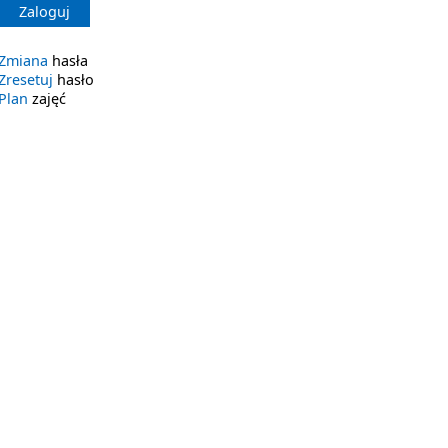
Zaloguj
Zmiana
hasła
Zresetuj
hasło
Plan
zajęć